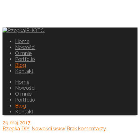
Home
Nowości
O mnie
Portfolio
Blog
Kontakt
Home
Nowości
O mnie
Portfolio
Blog
Kontakt
29
maj 2017
Rzepka
DIY
,
Nowości www
Brak komentarzy