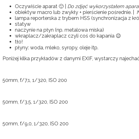
Oczywiście aparat 🙂 |
Do zdjęć wykorzystałem apara
obiektyw macro lub zwykły + pierścienie pośrednie. |
N
lampa reporterska z trybem HSS (synchronizacja z kró
statyw
naczynie na płyn (np. metalowa miska)
wkraplacz/zakraplacz czyli coś do kapania 😉
tło!
płyny: woda, mleko, syropy, oleje itp.
Poniżej kilka przykładów z danymi EXIF, wystarczy najechać
50mm, f/7,1, 1/320, ISO 200
50mm, f/3,5, 1/320, ISO 200
50mm, f/9,0, 1/320, ISO 200