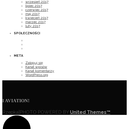
wrzesień 2017
lipiec 2017
czerwiec 2017
maj 2017
kwiecień 2017
marzec 2017
luty 2017
SPOŁECZNOŚCI
META
Zaloguj się
Kanał wpisów
Kanał komentarzy
WordPress.org
I
AVIATION!
Rzepka|PHOTO POWERED BY
United Themes™