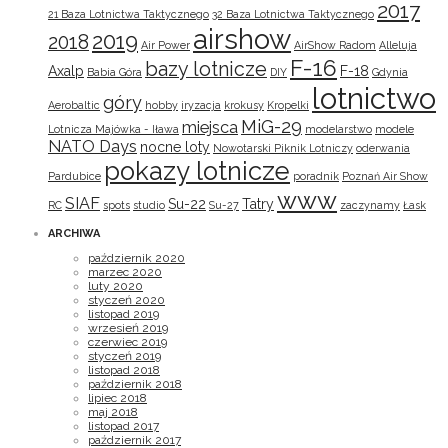
2017
21 Baza Lotnictwa Taktycznego
32 Baza Lotnictwa Taktycznego
airshow
2019
2018
Air Power
AirShow Radom
Alleluja
F-16
bazy lotnicze
Axalp
F-18
Babia Góra
DIY
Gdynia
lotnictwo
góry
Aerobaltic
hobby
iryzacja
krokusy
Kropelki
MiG-29
miejsca
Lotnicza Majówka - Iława
modelarstwo
modele
NATO Days
nocne loty
Nowotarski Piknik Lotniczy
oderwania
pokazy lotnicze
Pardubice
poradnik
Poznań Air Show
www
SIAF
Su-22
Tatry
RC
spots
studio
Su-27
zaczynamy
Łask
ARCHIWA
październik 2020
marzec 2020
luty 2020
styczeń 2020
listopad 2019
wrzesień 2019
czerwiec 2019
styczeń 2019
listopad 2018
październik 2018
lipiec 2018
maj 2018
listopad 2017
październik 2017