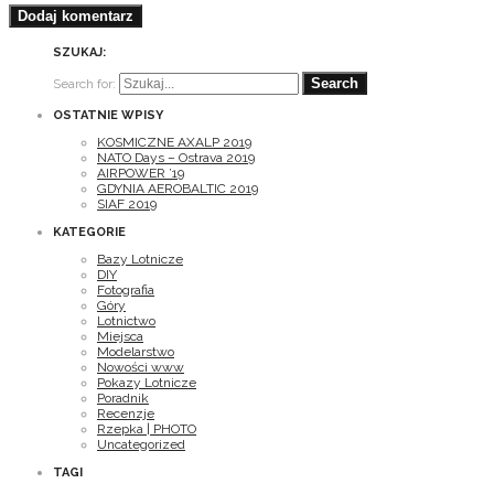
SZUKAJ:
Search for:
OSTATNIE WPISY
KOSMICZNE AXALP 2019
NATO Days – Ostrava 2019
AIRPOWER ’19
GDYNIA AEROBALTIC 2019
SIAF 2019
KATEGORIE
Bazy Lotnicze
DIY
Fotografia
Góry
Lotnictwo
Miejsca
Modelarstwo
Nowości www
Pokazy Lotnicze
Poradnik
Recenzje
Rzepka | PHOTO
Uncategorized
TAGI