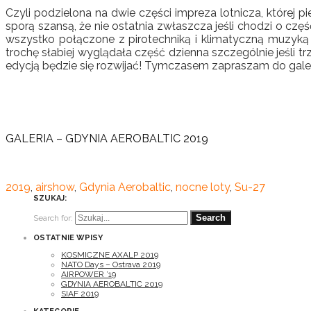
Czyli podzielona na dwie części impreza lotnicza, której 
sporą szansą, że nie ostatnia zwłaszcza jeśli chodzi o c
wszystko połączone z pirotechniką i klimatyczną muzyką 
trochę słabiej wyglądała część dzienna szczególnie jeśli
edycją będzie się rozwijać! Tymczasem zapraszam do galerii 
GALERIA – GDYNIA AEROBALTIC 2019
2019
,
airshow
,
Gdynia Aerobaltic
,
nocne loty
,
Su-27
SZUKAJ:
Search for:
OSTATNIE WPISY
KOSMICZNE AXALP 2019
NATO Days – Ostrava 2019
AIRPOWER ’19
GDYNIA AEROBALTIC 2019
SIAF 2019