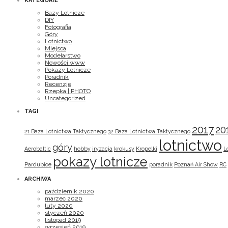
KATEGORIE
Bazy Lotnicze
DIY
Fotografia
Góry
Lotnictwo
Miejsca
Modelarstwo
Nowości www
Pokazy Lotnicze
Poradnik
Recenzje
Rzepka | PHOTO
Uncategorized
TAGI
2017
20
21 Baza Lotnictwa Taktycznego
32 Baza Lotnictwa Taktycznego
lotnictwo
góry
Aerobaltic
hobby
iryzacja
krokusy
Kropelki
L
pokazy lotnicze
Pardubice
poradnik
Poznań Air Show
RC
ARCHIWA
październik 2020
marzec 2020
luty 2020
styczeń 2020
listopad 2019
wrzesień 2019