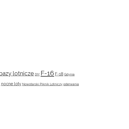
F-16
bazy lotnicze
F-18
DIY
Gdynia
s
nocne loty
Nowotarski Piknik Lotniczy
oderwania