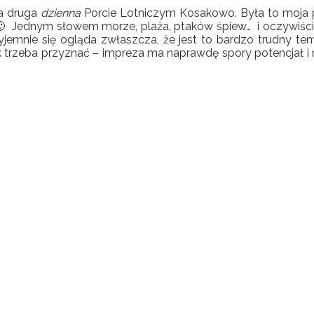
 a druga
dzienna
Porcie Lotniczym Kosakowo.
Była to moja 
ę 🙂 Jednym słowem morze, plaża, ptaków śpiew… i oczywiśc
jemnie się ogląda zwłaszcza, że jest to bardzo trudny tem
k trzeba przyznać – impreza ma naprawdę spory potencjał i 