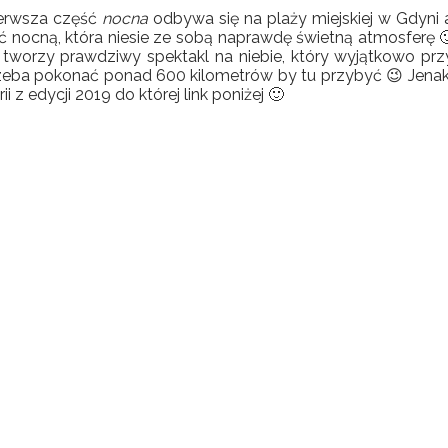
pierwsza część
nocna
odbywa się na plaży miejskiej w Gdyni
zęść nocną, która niesie ze sobą naprawdę świetną atmosfer
tworzy prawdziwy spektakl na niebie, który wyjątkowo przy
 trzeba pokonać ponad 600 kilometrów by tu przybyć 😉 Jena
z edycji 2019 do której link poniżej 🙂