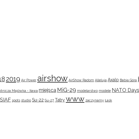
airshow
2019
18
Axalp
Air Power
AirShow Radom
Alleluja
Babia Góra
MiG-29
miejsca
NATO Day
otnicza Majówka - Iława
modelarstwo
modele
www
SIAF
Su-22
Tatry
spots
studio
Su-27
zaczynamy
Łask