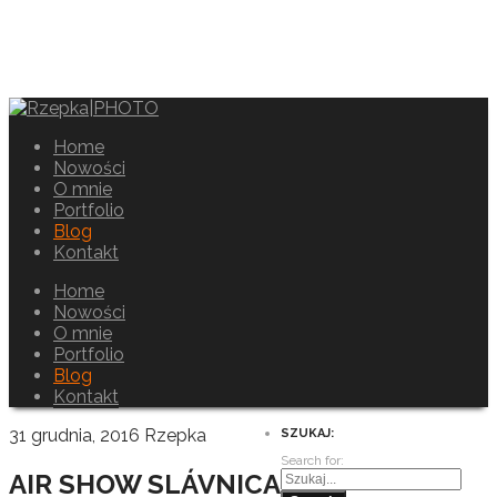
Home
Nowości
O mnie
Portfolio
Blog
Kontakt
Home
Nowości
O mnie
Portfolio
Blog
Kontakt
31 grudnia, 2016
Rzepka
SZUKAJ:
Search for:
AIR SHOW SLÁVNICA