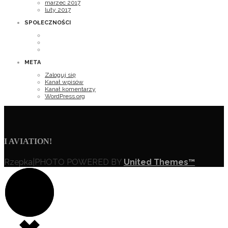
marzec 2017
luty 2017
SPOŁECZNOŚCI
META
Zaloguj się
Kanał wpisów
Kanał komentarzy
WordPress.org
I
AVIATION!
Rzepka|PHOTO POWERED BY
United Themes™