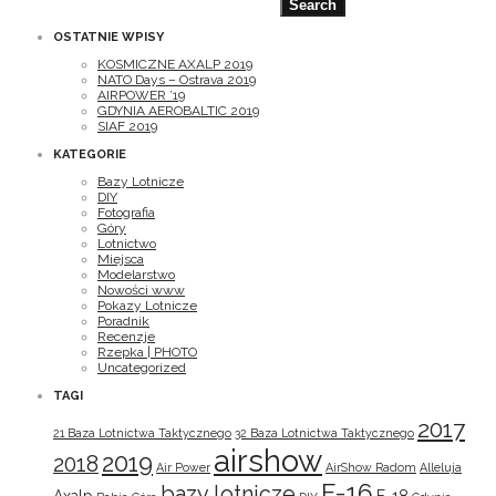
OSTATNIE WPISY
KOSMICZNE AXALP 2019
NATO Days – Ostrava 2019
AIRPOWER ’19
GDYNIA AEROBALTIC 2019
SIAF 2019
KATEGORIE
Bazy Lotnicze
DIY
Fotografia
Góry
Lotnictwo
Miejsca
Modelarstwo
Nowości www
Pokazy Lotnicze
Poradnik
Recenzje
Rzepka | PHOTO
Uncategorized
TAGI
2017
21 Baza Lotnictwa Taktycznego
32 Baza Lotnictwa Taktycznego
airshow
2019
2018
Air Power
AirShow Radom
Alleluja
F-16
bazy lotnicze