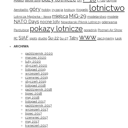
Axalp
F-18
Babia Góra
DIY
Gdynia
lotnictwo
góry
Aerobaltic
hobby
iryzacja
krokusy
Kropelki
MiG-29
miejsca
Lotnicza Majówka - Iława
modelarstwo
modele
NATO Days
nocne loty
Nowotarski Piknik Lotniczy
oderwania
pokazy lotnicze
Pardubice
poradnik
Poznań Air Show
www
SIAF
Su-22
Tatry
RC
spots
studio
Su-27
zaczynamy
Łask
ARCHIWA
październik 2020
marzec 2020
luty 2020
styczeń 2020
listopad 2019
wrzesień 2019
czerwiec 2019
styczeń 2019
listopad 2018
październik 2018
lipiec 2018
maj 2018
listopad 2017
październik 2017
wrzesień 2017
lipiec 2017
czerwiec 2017
maj 2017
kwiecień 2017